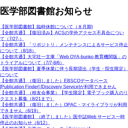
医学部図書館お知らせ
【医学部図書館】臨時休館について（８月期)
【全館共通】【復旧済み】ACSの学外アクセス不具合につい
て（7/27-）
【全館共通】「リポジトリ」メンテナンスによるサービス停止
について（8/18）
【全館共通】大宅壮一文庫「Web OYA-bunko 教育機関版」の
トライアルについて（7/7-8/6）
【医学部図書館】夏季休業に伴う長期貸出（学生・院生限定）
について
【全館共通】（復旧しました）EBSCOデータベース
[Publication Finder] [Discovery Service]が利用できません
【全館共通】（校友会事業）【学生限定】電子ブック購入のリ
クエスト募集（8/21まで）
【全館共通】（復旧しました）OPAC・マイライブラリが利用
できません（6/19）
【医学部図書館】（終了しました）医中誌Web サービス一時
停止のお知らせ（6/12）