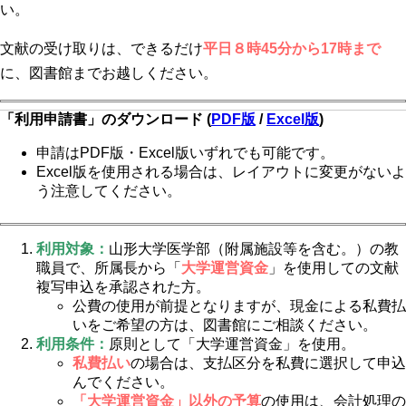
い。
文献の受け取りは、できるだけ
平日８時45分から17時まで
に、図書館までお越しください。
「利用申請書」のダウンロード (
PDF版
/
Excel版
)
申請はPDF版・Excel版いずれでも可能です。
Excel版を使用される場合は、レイアウトに変更がないよ
う注意してください。
利用対象：
山形大学医学部（附属施設等を含む。）の教
職員で、所属長から「
大学運営資金
」を使用しての文献
複写申込を承認された方。
公費の使用が前提となりますが、現金による私費払
いをご希望の方は、図書館にご相談ください。
利用条件：
原則として「大学運営資金」を使用。
私費払い
の場合は、支払区分を私費に選択して申込
んでください。
「大学運営資金」以外の予算
の使用は、会計処理の