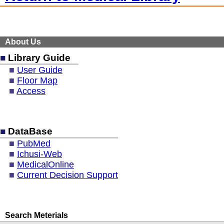
About Us
■
Library Guide
■
User Guide
■
Floor Map
■
Access
■
DataBase
■
PubMed
■
Ichusi-Web
■
MedicalOnline
■
Current Decision Support
Search Meterials