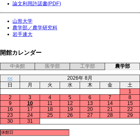
論文利用許諾書(PDF)
山形大学
農学部／農学研究科
岩手連大
開館カレンダー
中央館
医学部
工学部
農学部
2026年 8月
<<
日
月
火
水
木
金
土
1
2
3
4
5
6
7
8
9
10
11
12
13
14
15
16
17
18
19
20
21
22
23
24
25
26
27
28
29
30
31