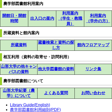
り
ー
ジ
ト
ジ
ー
農学部図書館利用案内
ジ
ペ
ジ
利用案内
開館日・開館
利用案内
出入口の案内
（学生・教職
ー
時間
（学外の方）
員）
ジ
所蔵資料と館内案内
蔵書検索と資料の探
所蔵資料
館内フロアマップ
し方
相互利用（資料の取寄せ・訪問利用）
山形大学の他キャン
他大学図書館の資料
リンク集
パスの資料
農学部図書館について
山形大学紀要（農
よくある質問
お問い合わせ
学）について
Library Guide(English)
農学部図書館利用細則(PDF)