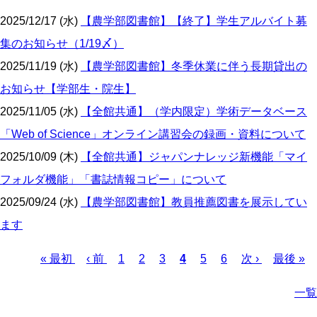
2025/12/17 (水)
【農学部図書館】【終了】学生アルバイト募
集のお知らせ（1/19〆）
2025/11/19 (水)
【農学部図書館】冬季休業に伴う長期貸出の
お知らせ【学部生・院生】
2025/11/05 (水)
【全館共通】（学内限定）学術データベース
「Web of Science」オンライン講習会の録画・資料について
2025/10/09 (木)
【全館共通】ジャパンナレッジ新機能「マイ
フォルダ機能」「書誌情報コピー」について
2025/09/24 (水)
【農学部図書館】教員推薦図書を展示してい
ます
先
« 最初
前
‹ 前
Page
1
Page
2
Page
3
カ
4
Page
5
Page
6
次
次 ›
最
最後 »
ペ
ー
頭
ペ
レ
ペ
終
一覧
ジ
ペ
ー
ン
ー
ペ
送