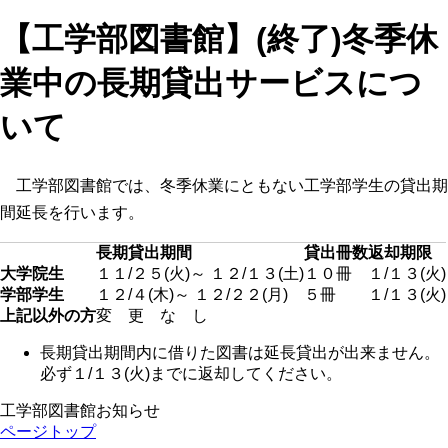
【工学部図書館】(終了)冬季休
業中の長期貸出サービスにつ
いて
工学部図書館では、冬季休業にともない工学部学生の貸出期
間延長を行います。
長期貸出期間
貸出冊数
返却期限
大学院生
１１/２５(火)～ １２/１３(土)
１０冊
１/１３(火)
学部学生
１２/４(木)～ １２/２２(月)
５冊
１/１３(火)
上記以外の方
変 更 な し
長期貸出期間内に借りた図書は
延長貸出が出来ません
。
必ず１/１３(火)までに返却してください。
工学部図書館お知らせ
ページトップ