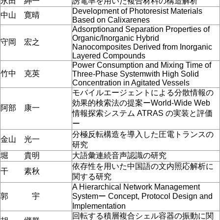
永田 紳一
誘電率を用いた複合材料の構造解析
Development of Photoresist Materials
中山 寛晴
Based on Calixarenes
Adsorptionand Separation Properties of
Organic/Inorganic Hybrid
守岡 宏之
Nanocomposites Derived from Inorganic
Layered Compounds
Power Consumption and Mixing Time of
竹中 克英
Three-Phase Systemwith High Solid
Concentration in Agitated Vessels
モバイルエージェントによる分散情報の
効果的検索法の提案ーWorld-Wide Web
阿部 康一
情報探索システム ATRAS の実装と評価
ー
分極反転構造を導入した圧電トランスの
金山 光一
研究
堀 貴明
大語彙連続音声認識の研究
依存性を用いた中国語の文内照応解析に
干 素秋
関する研究
A Hierarchical Network Management
郭 宇
Systemー Concept, Protocol Design and
Implementation
回転する積層複合シェル容器の振動に関