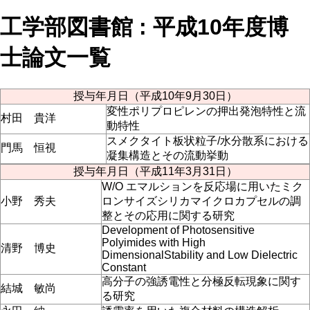
工学部図書館 : 平成10年度博
士論文一覧
授与年月日（平成10年9月30日）
変性ポリプロピレンの押出発泡特性と流
村田 貴洋
動特性
スメクタイト板状粒子/水分散系における
門馬 恒視
凝集構造とその流動挙動
授与年月日（平成11年3月31日）
W/O エマルションを反応場に用いたミク
小野 秀夫
ロンサイズシリカマイクロカプセルの調
整とその応用に関する研究
Development of Photosensitive
Polyimides with High
清野 博史
DimensionalStability and Low Dielectric
Constant
高分子の強誘電性と分極反転現象に関す
結城 敏尚
る研究