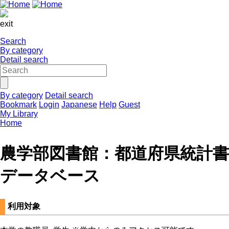
exit
Search
By category
Detail search
By category
Detail search
Bookmark
Login
Japanese
Help
Guest
My Library
Home
農学部図書館：都道府県統計書
データベース
利用対象